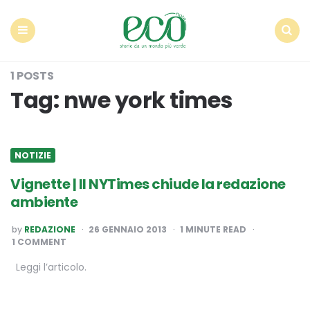
Econote
Menu
Search
1 POSTS
Tag:
nwe york times
NOTIZIE
Vignette | Il NYTimes chiude la redazione
ambiente
POSTED
by
REDAZIONE
26 GENNAIO 2013
1
MINUTE READ
BY
1 COMMENT
Leggi l’articolo.