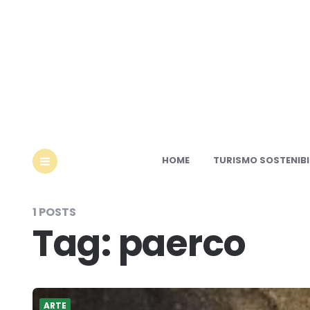
Ec
HOME
TURISMO SOSTENIBI
MENU
1 POSTS
Tag:
paerco
ARTE