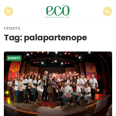
Econote
Menu
Search
1 POSTS
Tag:
palapartenope
EVENTI