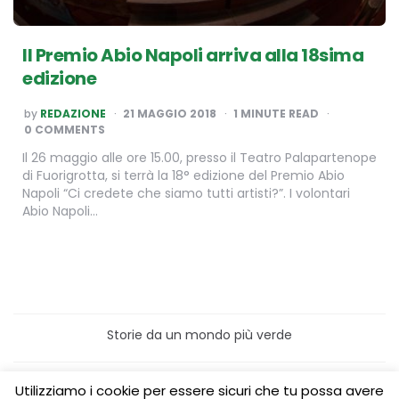
Il Premio Abio Napoli arriva alla 18sima
edizione
POSTED
by
REDAZIONE
21 MAGGIO 2018
1
MINUTE READ
BY
0 COMMENTS
Il 26 maggio alle ore 15.00, presso il Teatro Palapartenope
di Fuorigrotta, si terrà la 18° edizione del Premio Abio
Napoli “Ci credete che siamo tutti artisti?”. I volontari
Abio Napoli…
Storie da un mondo più verde
Home
Turismo sostenibile
Utilizziamo i cookie per essere sicuri che tu possa avere
Laboratori/Visite per le scuole