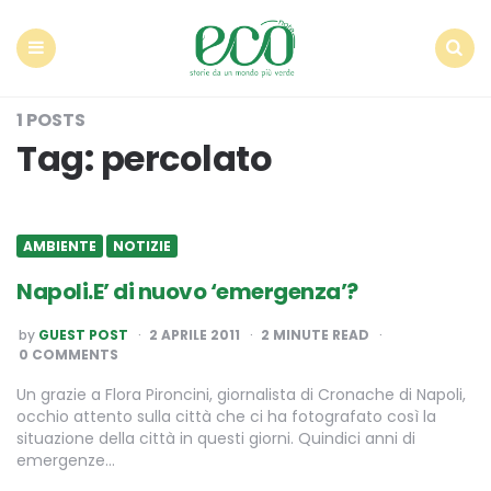
Econote
Menu
Search
1 POSTS
Tag:
percolato
AMBIENTE
NOTIZIE
Napoli.E’ di nuovo ‘emergenza’?
POSTED
by
GUEST POST
2 APRILE 2011
2
MINUTE READ
BY
0 COMMENTS
Un grazie a Flora Pironcini, giornalista di Cronache di Napoli,
occhio attento sulla città che ci ha fotografato così la
situazione della città in questi giorni. Quindici anni di
emergenze…