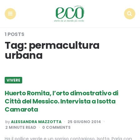
Econote
Menu
Search
1 POSTS
Tag:
permacultura
urbana
VIVERE
Huerto Romita, l’orto dimostrativo di
Città del Messico. Intervista a Isotta
Camarota
POSTED
by
ALESSANDRA MAZZOTTA
25 GIUGNO 2014
BY
2
MINUTE READ
0 COMMENTS
Ha il pollice verde e un sorriso contagioso, Isotta. Parla con