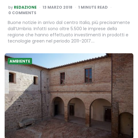
POSTED
by
REDAZIONE
13 MARZO 2018
1
MINUTE READ
BY
0 COMMENTS
Buone notizie in arrivo dal centro Italia, più precisamente
dall’Umbria. Infatti sono oltre 5.500 le imprese della
regione che hanno effettuato investimenti in prodotti e
tecnologie green nel periodo 2011–2017….
AMBIENTE