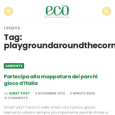
Econote
Menu
Search
1 POSTS
Tag:
playgroundaroundthecorn
AMBIENTE
Partecipa alla mappatura dei parchi
gioco d’Italia
POSTED
by
GUEST POST
3 NOVEMBRE 2013
2
MINUTE READ
BY
0 COMMENTS
Smart city? Certo! E nella smart city il parco giochi,
elemento urbano sempre più importante perché strade e