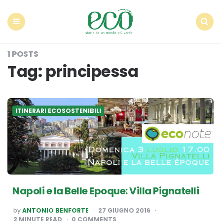
Econote
Menu
Search
1 POSTS
Tag:
principessa
ITINERARI ECOSOSTENIBILI
Napoli e la Belle Epoque: Villa Pignatelli
POSTED
by
ANTONIO BENFORTE
27 GIUGNO 2016
BY
2
MINUTE READ
0 COMMENTS