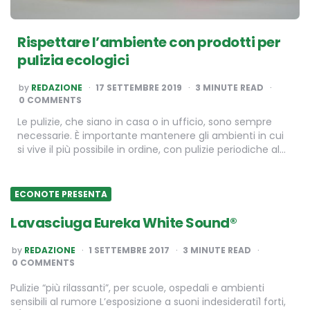
Rispettare l’ambiente con prodotti per
pulizia ecologici
POSTED
by
REDAZIONE
17 SETTEMBRE 2019
3
MINUTE READ
BY
0 COMMENTS
Le pulizie, che siano in casa o in ufficio, sono sempre
necessarie. È importante mantenere gli ambienti in cui
si vive il più possibile in ordine, con pulizie periodiche al…
ECONOTE PRESENTA
Lavasciuga Eureka White Sound®
POSTED
by
REDAZIONE
1 SETTEMBRE 2017
3
MINUTE READ
BY
0 COMMENTS
Pulizie “più rilassanti”, per scuole, ospedali e ambienti
sensibili al rumore L’esposizione a suoni indesiderati1 forti,