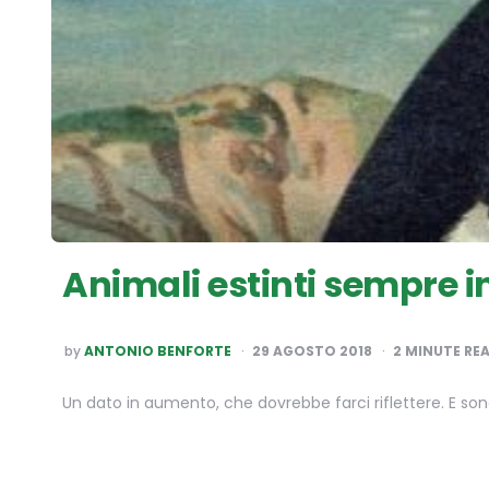
Animali estinti sempre 
POSTED
by
ANTONIO BENFORTE
29 AGOSTO 2018
2
MINUTE RE
BY
Un dato in aumento, che dovrebbe farci riflettere. E sono g