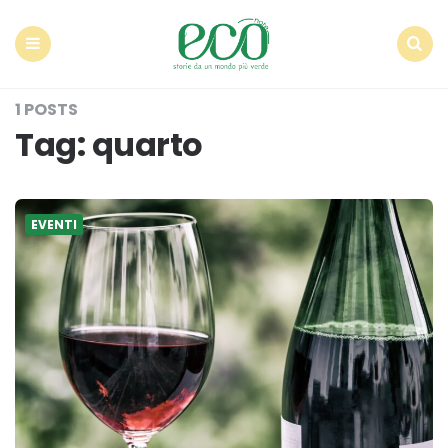
Econote
Menu
Search
1 POSTS
Tag:
quarto
EVENTI