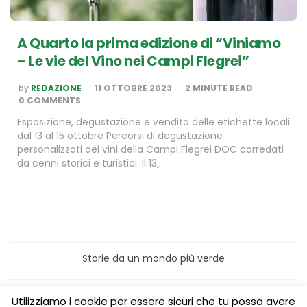
A Quarto la prima edizione di “Viniamo
– Le vie del Vino nei Campi Flegrei”
POSTED
by
REDAZIONE
11 OTTOBRE 2023
2
MINUTE READ
BY
0 COMMENTS
Esposizione, degustazione e vendita delle etichette locali
dal 13 al 15 ottobre Percorsi di degustazione
personalizzati dei vini della Campi Flegrei DOC corredati
da cenni storici e turistici. Il 13,…
Storie da un mondo più verde
Home
Turismo sostenibile
Utilizziamo i cookie per essere sicuri che tu possa avere
Laboratori/Visite per le scuole