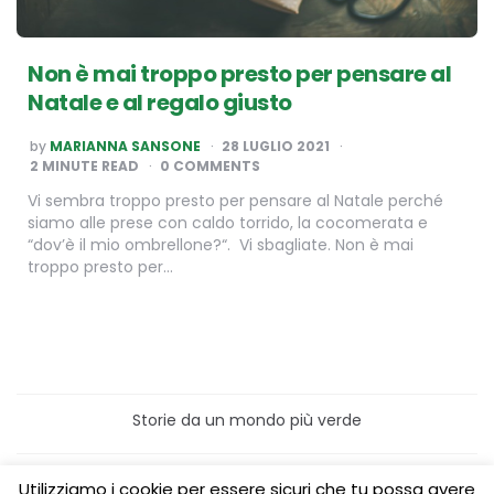
Non è mai troppo presto per pensare al
Natale e al regalo giusto
POSTED
by
MARIANNA SANSONE
28 LUGLIO 2021
BY
2
MINUTE READ
0 COMMENTS
Vi sembra troppo presto per pensare al Natale perché
siamo alle prese con caldo torrido, la cocomerata e
“dov’è il mio ombrellone?“. Vi sbagliate. Non è mai
troppo presto per…
Storie da un mondo più verde
Home
Turismo sostenibile
Utilizziamo i cookie per essere sicuri che tu possa avere