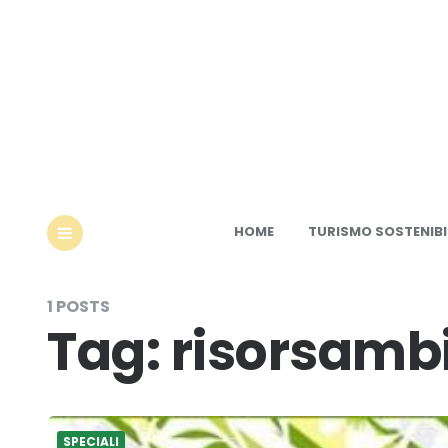
Ec
HOME
TURISMO SOSTENIBI
MENU
1 POSTS
Tag:
risorsamb
SPECIALI