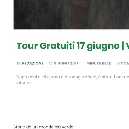
Tour Gratuiti 17 giugno |
POSTED
by
REDAZIONE
13 GIUGNO 2017
1
MINUTE READ
0 CO
BY
Dopo anni di chiusura e di inaugurazioni, è stata finalment
interno…
Storie da un mondo più verde