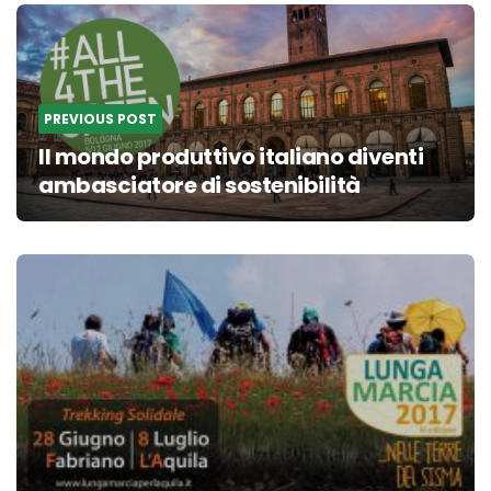
Post
navigation
PREVIOUS POST
Il mondo produttivo italiano diventi
ambasciatore di sostenibilità