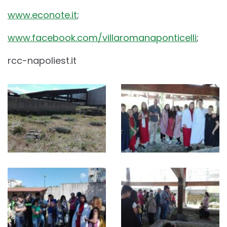
www.econote.it
;
www.facebook.com/
villaromanaponticelli
;
rcc-napoliest.it