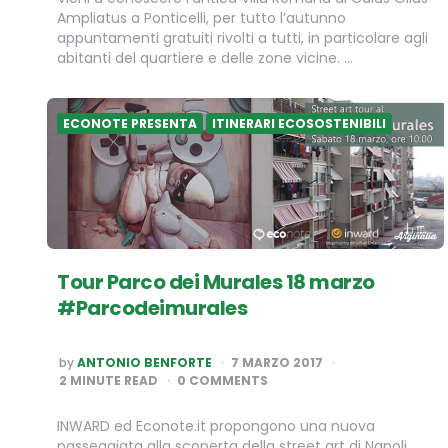
Ampliatus a Ponticelli, per tutto l’autunno
appuntamenti gratuiti rivolti a tutti, in particolare agli
abitanti del quartiere e delle zone vicine. …
ECONOTE PRESENTA
ITINERARI ECOSOSTENIBILI
Tour Parco dei Murales 18 marzo
#Parcodeimurales
POSTED
by
ANTONIO BENFORTE
7 MARZO 2017
BY
2
MINUTE READ
0 COMMENTS
INWARD ed Econote.it propongono una nuova
passeggiata alla scoperta della street art di Napoli