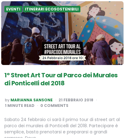
EVENTI
ITINERARI ECOSOSTENIBILI
1° Street Art Tour al Parco dei Murales
di Ponticelli del 2018
POSTED
by
MARIANNA SANSONE
21 FEBBRAIO 2018
BY
1
MINUTE READ
0 COMMENTS
Sabato 24 febbraio ci sarà il primo tour di street art al
parco dei murales di Ponticelli del 2018. Partecipare è
semplice, basta prenotarsi e prepararsi a grandi
sorprese. Dove…