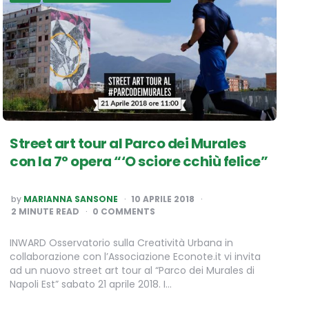
Street art tour al Parco dei Murales
con la 7° opera “‘O sciore cchiù felice”
POSTED
by
MARIANNA SANSONE
10 APRILE 2018
BY
2
MINUTE READ
0 COMMENTS
INWARD Osservatorio sulla Creatività Urbana in
collaborazione con l’Associazione Econote.it vi invita
ad un nuovo street art tour al “Parco dei Murales di
Napoli Est” sabato 21 aprile 2018. I…