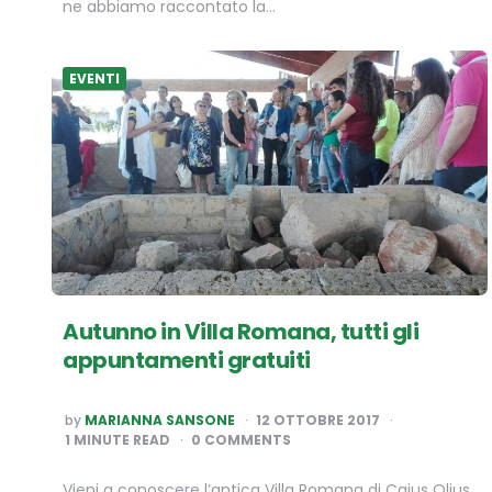
ne abbiamo raccontato la…
EVENTI
Autunno in Villa Romana, tutti gli
appuntamenti gratuiti
POSTED
by
MARIANNA SANSONE
12 OTTOBRE 2017
BY
1
MINUTE READ
0 COMMENTS
Vieni a conoscere l’antica Villa Romana di Caius Olius