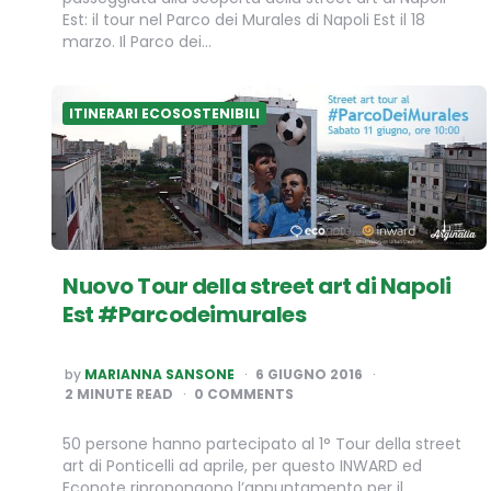
Est: il tour nel Parco dei Murales di Napoli Est il 18
marzo. Il Parco dei…
ITINERARI ECOSOSTENIBILI
Nuovo Tour della street art di Napoli
Est #Parcodeimurales
POSTED
by
MARIANNA SANSONE
6 GIUGNO 2016
BY
2
MINUTE READ
0 COMMENTS
50 persone hanno partecipato al 1° Tour della street
art di Ponticelli ad aprile, per questo INWARD ed
Econote ripropongono l’appuntamento per il