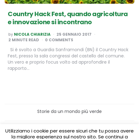
Country Hack Fest, quando agricoltura
e innovazione si incontrano
POSTED
by
NICOLA CHIARIZIA
25 GENNAIO 2017
BY
2
MINUTE READ
0 COMMENTS
Si è svolto a Guardia Sanframondi (BN) il Country Hack
Fest, presso la sala congressi del castello del comune.
Un vero e proprio focus volto ad approfondire il
rapporto…
Storie da un mondo più verde
Home
Turismo sostenibile
Utilizziamo i cookie per essere sicuri che tu possa avere
Laboratori/Visite per le scuole
la migliore esperienza sul nostro sito. Se continui a
Green content per aziende
Media Partner