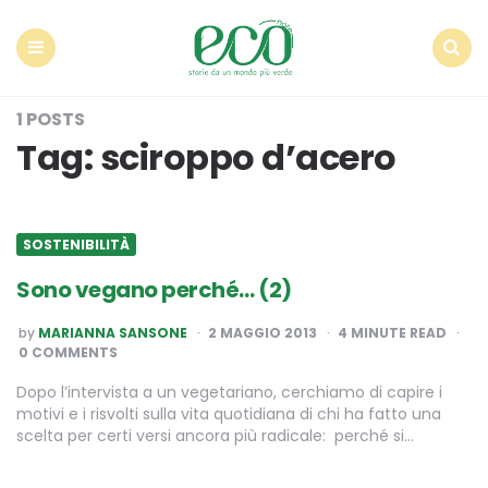
Econote
Menu
Search
1 POSTS
Tag:
sciroppo d’acero
SOSTENIBILITÀ
Sono vegano perché… (2)
POSTED
by
MARIANNA SANSONE
2 MAGGIO 2013
4
MINUTE READ
BY
0 COMMENTS
Dopo l’intervista a un vegetariano, cerchiamo di capire i
motivi e i risvolti sulla vita quotidiana di chi ha fatto una
scelta per certi versi ancora più radicale: perché si…