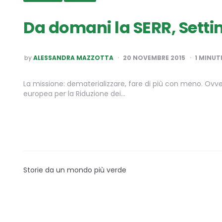
Da domani la SERR, Settim
POSTED
by
ALESSANDRA MAZZOTTA
20 NOVEMBRE 2015
1
MINUTE
BY
La missione: dematerializzare, fare di più con meno. Ovvero
europea per la Riduzione dei…
Storie da un mondo più verde