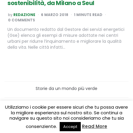
sostenibilità, da Milano a Seul
POSTED
by
REDAZIONE
6 MARZO 2018
1
MINUTE READ
BY
0 COMMENTS
Un documento redatto dal Gestore dei servizi energetici
(Gse) elenca gli esempi di misure adottate nei centri
urbani per ridurre l’inquinamento e migliorare la qualità
della vita. Nelle città infatti…
Storie da un mondo più verde
Home
Turismo sostenibile
Utilizziamo i cookie per essere sicuri che tu possa avere
Laboratori/Visite per le scuole
la migliore esperienza sul nostro sito. Se continui a
Green content per aziende
Media Partner
navigare su questo sito noi consideriamo che tu sia
consenziente.
Read More
Accept