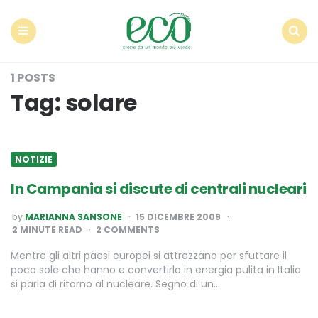
Econote
Menu
Search
1 POSTS
Tag:
solare
NOTIZIE
In Campania si discute di centrali nucleari
POSTED
by
MARIANNA SANSONE
15 DICEMBRE 2009
BY
2
MINUTE READ
2 COMMENTS
Mentre gli altri paesi europei si attrezzano per sfuttare il
poco sole che hanno e convertirlo in energia pulita in Italia
si parla di ritorno al nucleare. Segno di un…