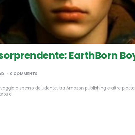
orprendente: EarthBorn Boy 
AD
0 COMMENTS
vaggio e spesso deludente, tra Amazon publishing e altre piattaf
arta e…