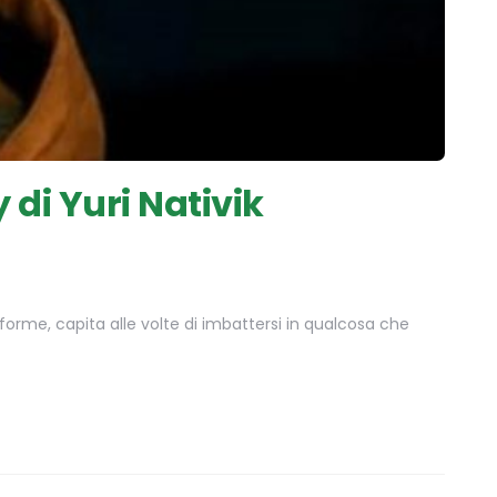
di Yuri Nativik
orme, capita alle volte di imbattersi in qualcosa che