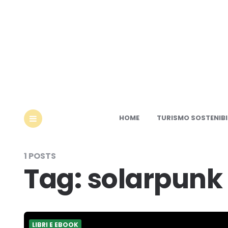
Ec
HOME
TURISMO SOSTENIBI
MENU
1 POSTS
Tag:
solarpunk
LIBRI E EBOOK