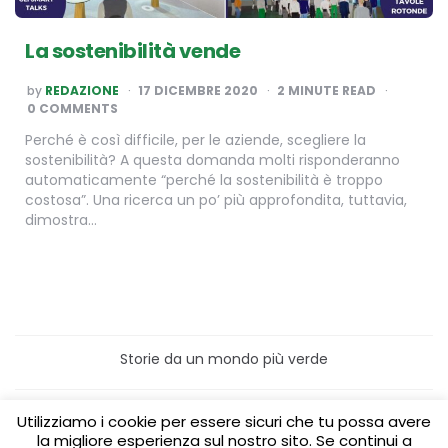
La sostenibilità vende
POSTED
by
REDAZIONE
17 DICEMBRE 2020
2
MINUTE READ
BY
0 COMMENTS
Perché è così difficile, per le aziende, scegliere la
sostenibilità? A questa domanda molti risponderanno
automaticamente “perché la sostenibilità è troppo
costosa”. Una ricerca un po’ più approfondita, tuttavia,
dimostra…
Storie da un mondo più verde
Home
Turismo sostenibile
Utilizziamo i cookie per essere sicuri che tu possa avere
Laboratori/Visite per le scuole
la migliore esperienza sul nostro sito. Se continui a
Green content per aziende
Media Partner