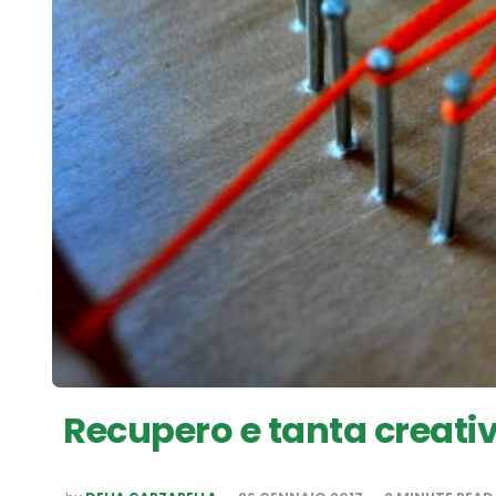
Recupero e tanta creativi
POSTED