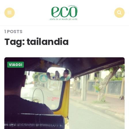
Econote
Menu
Search
1 POSTS
Tag:
tailandia
VIAGGI