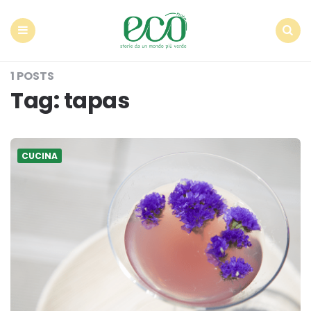
Econote
Menu
Search
1 POSTS
Tag:
tapas
CUCINA