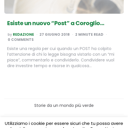
Esiste un nuovo “Post” a Coroglio…
POSTED
by
REDAZIONE
27 GIUGNO 2018
2
MINUTE READ
BY
0 COMMENTS
Esiste una regola per cui quando un POST ha colpito
l’attenzione di chi lo legge bisogna vistarlo con un “mi
piace”, commentarlo e condividerlo. Condividere vuol
dire investire tempo e risorse in qualcosa…
Storie da un mondo più verde
Home
Turismo sostenibile
Utilizziamo i cookie per essere sicuri che tu possa avere
Laboratori/Visite per le scuole