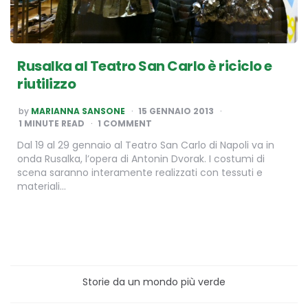
Rusalka al Teatro San Carlo è riciclo e
riutilizzo
POSTED
by
MARIANNA SANSONE
15 GENNAIO 2013
BY
1
MINUTE READ
1 COMMENT
Dal 19 al 29 gennaio al Teatro San Carlo di Napoli va in
onda Rusalka, l’opera di Antonin Dvorak. I costumi di
scena saranno interamente realizzati con tessuti e
materiali…
Storie da un mondo più verde