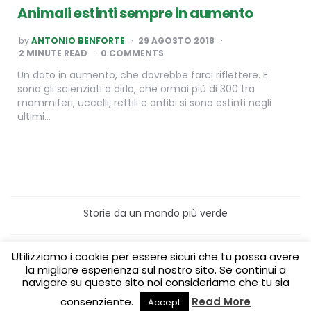
Animali estinti sempre in aumento
POSTED
by
ANTONIO BENFORTE
29 AGOSTO 2018
BY
2
MINUTE READ
0 COMMENTS
Un dato in aumento, che dovrebbe farci riflettere. E
sono gli scienziati a dirlo, che ormai più di 300 tra
mammiferi, uccelli, rettili e anfibi si sono estinti negli
ultimi…
Storie da un mondo più verde
Home
Turismo sostenibile
Utilizziamo i cookie per essere sicuri che tu possa avere
Laboratori/Visite per le scuole
la migliore esperienza sul nostro sito. Se continui a
Green content per aziende
Media Partner
navigare su questo sito noi consideriamo che tu sia
consenziente.
Read More
Accept