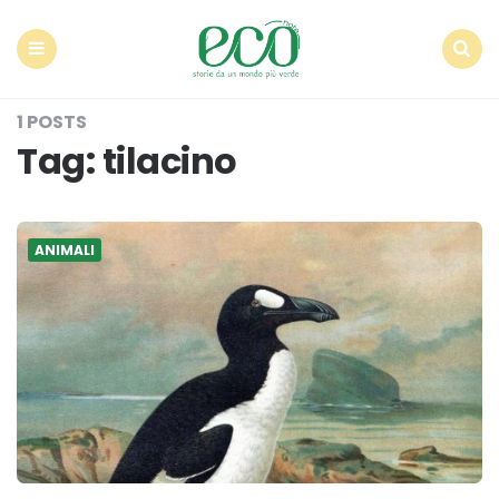
Econote
Menu
Search
1 POSTS
Tag:
tilacino
ANIMALI