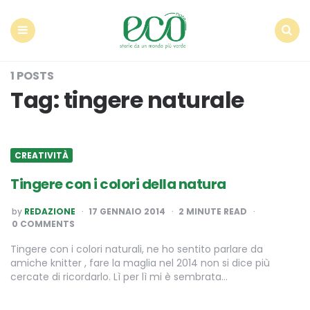
Econote
Menu
Search
1 POSTS
Tag:
tingere naturale
CREATIVITÀ
Tingere con i colori della natura
POSTED
by
REDAZIONE
17 GENNAIO 2014
2
MINUTE READ
BY
0 COMMENTS
Tingere con i colori naturali, ne ho sentito parlare da
amiche knitter , fare la maglia nel 2014 non si dice più
cercate di ricordarlo. Lì per lì mi è sembrata…