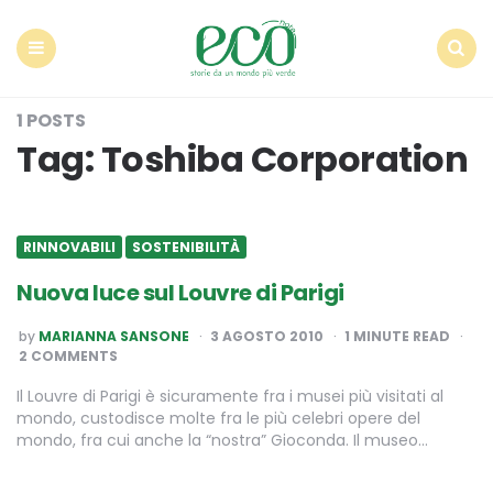
Econote
Menu
Search
1 POSTS
Tag:
Toshiba Corporation
RINNOVABILI
SOSTENIBILITÀ
Nuova luce sul Louvre di Parigi
POSTED
by
MARIANNA SANSONE
3 AGOSTO 2010
1
MINUTE READ
BY
2 COMMENTS
Il Louvre di Parigi è sicuramente fra i musei più visitati al
mondo, custodisce molte fra le più celebri opere del
mondo, fra cui anche la “nostra” Gioconda. Il museo…