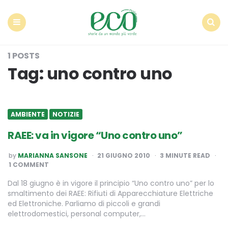
Econote
Menu
Search
1 POSTS
Tag:
uno contro uno
AMBIENTE
NOTIZIE
RAEE: va in vigore “Uno contro uno”
POSTED
by
MARIANNA SANSONE
21 GIUGNO 2010
3
MINUTE READ
BY
1 COMMENT
Dal 18 giugno è in vigore il principio “Uno contro uno” per lo
smaltimento dei RAEE: Rifiuti di Apparecchiature Elettriche
ed Elettroniche. Parliamo di piccoli e grandi
elettrodomestici, personal computer,…