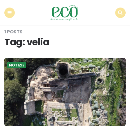
Econote
Menu
Search
1 POSTS
Tag:
velia
NOTIZIE