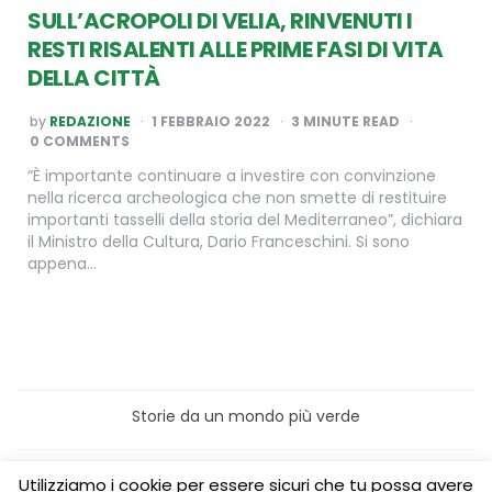
SULL’ACROPOLI DI VELIA, RINVENUTI I
RESTI RISALENTI ALLE PRIME FASI DI VITA
DELLA CITTÀ
POSTED
by
REDAZIONE
1 FEBBRAIO 2022
3
MINUTE READ
BY
0 COMMENTS
“È importante continuare a investire con convinzione
nella ricerca archeologica che non smette di restituire
importanti tasselli della storia del Mediterraneo”, dichiara
il Ministro della Cultura, Dario Franceschini. Si sono
appena…
Storie da un mondo più verde
Home
Turismo sostenibile
Utilizziamo i cookie per essere sicuri che tu possa avere