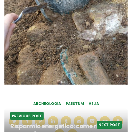
ARCHEOLOGIA
PAESTUM
VELIA
PREVIOUS POST
Risparmio energetico: come ridurre i
NEXT POST