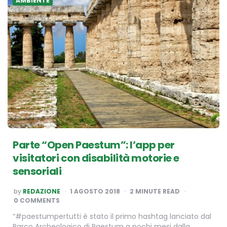
AMBIENTE
Parte “Open Paestum”: l’app per
visitatori con disabilità motorie e
sensoriali
POSTED
by
REDAZIONE
1 AGOSTO 2018
2
MINUTE READ
BY
0 COMMENTS
“#paestumpertutti è stato il primo hashtag lanciato dal
Parco Archeologico di Paestum a pochi mesi dalla