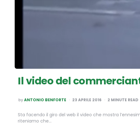
Il video del commerciant
POSTED
by
ANTONIO BENFORTE
23 APRILE 2016
2
MINUTE READ
BY
Sta facendo il giro del web il video che mostra l’ennesi
riteniamo che…