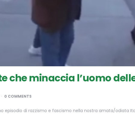
e che minaccia l’uomo delle
0 COMMENTS
mo episodio di razzismo e fascismo nella nostra amata/odiata Ita