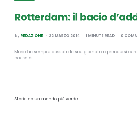
Rotterdam: il bacio d’addi
POSTED
by
REDAZIONE
22 MARZO 2014
1
MINUTE READ
0 COM
BY
Mario ha sempre passato le sue giornata a prendersi cur
causa di…
Storie da un mondo più verde