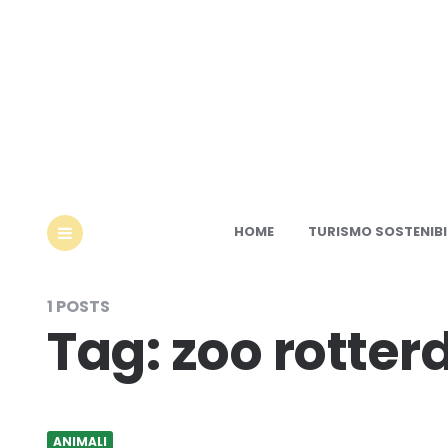
Ec
HOME
TURISMO SOSTENIBI
MENU
1 POSTS
Tag:
zoo rotte
ANIMALI