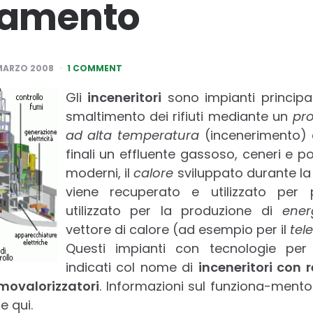
amento
MARZO 2008
1 COMMENT
Gli
inceneritori
sono impianti principal
smaltimento dei rifiuti mediante un
pr
ad alta temperatura
(incenerimento) 
finali un effluente gassoso, ceneri e pol
moderni, il
calore
sviluppato durante la 
viene recuperato e utilizzato per
utilizzato per la produzione di
ener
vettore di calore (ad esempio per il
tel
Questi impianti con tecnologie per
indicati col nome di
inceneritori con 
movalorizzatori
. Informazioni sul funziona-mento
e qui.