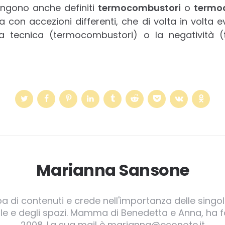
vengono anche definiti
termocombustori
o
termod
a con accezioni differenti, che di volta in volta e
 la tecnica (termocombustori) o la negatività (t
Marianna Sansone
pa di contenuti e crede nell'importanza delle singole
irgole e degli spazi. Mamma di Benedetta e Anna, ha
2008. La sua mail è marianna@econote.it