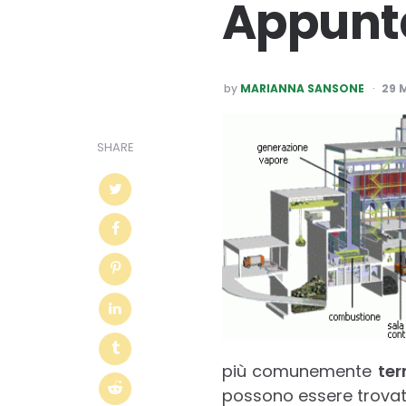
Appunt
POSTED
by
MARIANNA SANSONE
29 
BY
SHARE
più comunemente
ter
possono essere trovat