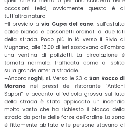
quelli che si mettono per uno scudetto nelle
occasioni felici, ovviamente questa è di
tutt’altra natura.
–
Il presidio a
via Cupa del cane
: sull’asfalto
calce bianca e cassonetti ordinati ai due lati
della strada. Poco più in là verso il Bivio di
Mugnano, alle 16.00 di ieri sostavano all’ombra
una ventina di poliziotti. La circolazione è
tornata normale, trafficata come al solito
sulla grande arteria stradale.
–
Ancora
roghi
, sì. Verso le 23 a
San Rocco di
Marano
nei pressi del ristorante “Antichi
Sapori” e accanto all’edicola grossa sul lato
della strada è stato appiccato un incendio
molto vasto che ha richiesto il blocco della
strada da parte delle forze dell’ordine. La zona
è fittamente abitata e le persone stavano al