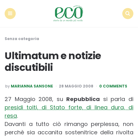
Econote
Menu
Search
Senza categoria
Ultimatum e notizie
discutibili
POSTED
by
MARIANNA SANSONE
28 MAGGIO 2008
0 COMMENTS
BY
27 Maggio 2008, su
Repubblica
si parla di
presidi tolti, di Stato forte, di linea dura, di
resa
.
Davanti a tutto ciò rimango perplessa, non
perchè sia accanita sostenitrice della rivolta