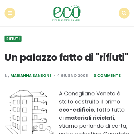
Econote
Menu
Search
RIFIUTI
Un palazzo fatto di "rifiuti"
POSTED
by
MARIANNA SANSONE
4 GIUGNO 2008
0 COMMENTS
BY
A Conegliano Veneto è
stato costruito il primo
eco-edificio
, fatto tutto
di
materiali riciclati
,
stiamo parlando di carta,
vetro e plastica. Guardate