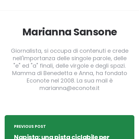
Marianna Sansone
Giornalista, si occupa di contenuti e crede
nell'importanza delle singole parole, delle
"e" ed "a" finali, delle virgole e degli spazi.
Mamma di Benedetta e Anna, ha fondato
Econote nel 2008. La sua mail è
marianna@econote.it
Post
navigation
PREVIOUS POST
Napista: una pista ciclabile per