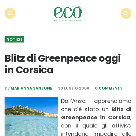
Econote
Menu
Search
NOTIZIE
Blitz di Greenpeace oggi
in Corsica
POSTED
by
MARIANNA SANSONE
30 LUGLIO 2008
0 COMMENTS
BY
Dall’Ansa apprendiamo
che c’è stato un
Blitz di
Greenpeace in Corsica
,
con il quale gli attivisti
intendono impedire alle