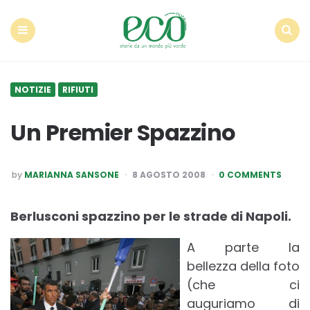
Econote
Menu
Search
NOTIZIE
RIFIUTI
Un Premier Spazzino
POSTED
by
MARIANNA SANSONE
8 AGOSTO 2008
0 COMMENTS
BY
Berlusconi spazzino per le strade di Napoli.
A parte la
bellezza della foto
(che ci
auguriamo di