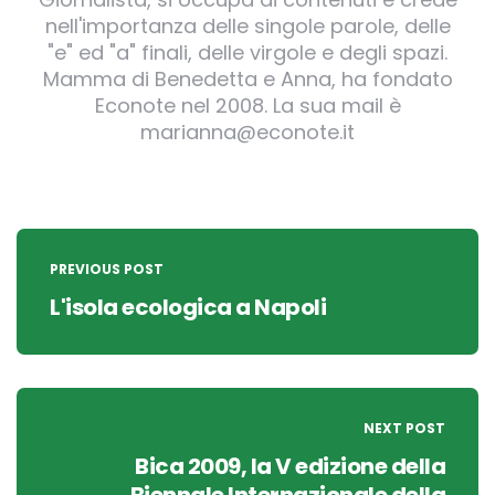
nell'importanza delle singole parole, delle
"e" ed "a" finali, delle virgole e degli spazi.
Mamma di Benedetta e Anna, ha fondato
Econote nel 2008. La sua mail è
marianna@econote.it
Post
navigation
PREVIOUS POST
L'isola ecologica a Napoli
NEXT POST
Bica 2009, la V edizione della