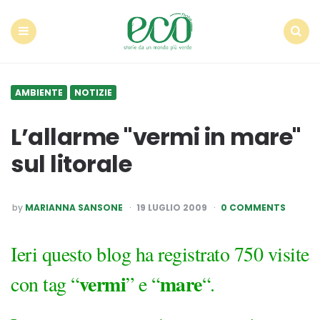
Econote
Menu
Search
AMBIENTE
NOTIZIE
L’allarme "vermi in mare"
sul litorale
POSTED
by
MARIANNA SANSONE
19 LUGLIO 2009
0 COMMENTS
BY
Ieri questo blog ha registrato 750 visite
vermi
mare
con tag “
” e “
“.