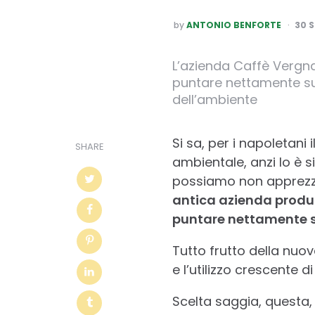
POSTED
by
ANTONIO BENFORTE
30 
BY
L’azienda Caffè Vergnan
puntare nettamente sui 
dell’ambiente
Si sa, per i napoletani i
SHARE
ambientale, anzi lo è 
possiamo non apprezza
antica azienda produtt
puntare nettamente sui
Tutto frutto della nuov
e l’utilizzo crescente 
Scelta saggia, questa,