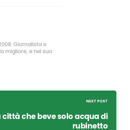
2008. Giornalista e
o migliore, e nel suo
NEXT POST
a città che beve solo acqua di
rubinetto