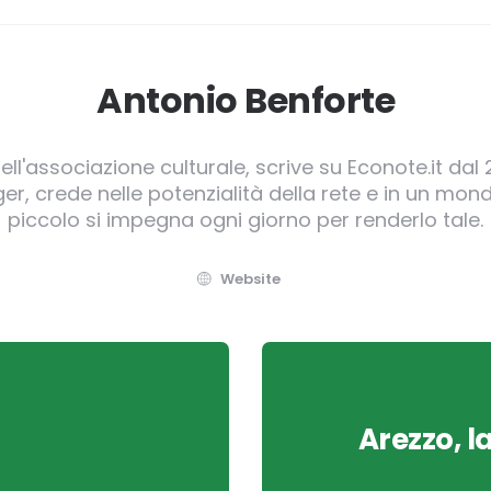
Antonio Benforte
ll'associazione culturale, scrive su Econote.it dal 
, crede nelle potenzialità della rete e in un mond
piccolo si impegna ogni giorno per renderlo tale.
Website
Arezzo, l