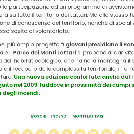
so la partecipazione ad un programma di avvistam
erà su tutto il territorio dei Lattari. Ma allo stess
one di conoscenza del territorio, nonché di social
ssa scelta di volontariato.
e nel più ampio progetto “
I giovani presidiano il Par
ale il
Parco dei Monti Lattari
si propone di dar vita
ia dell’habitat ecologico, che ha nella montagna i
a e il recupero della complessità territoriale, in un’
aturo.
Una nuova edizione confortata anche dal r
ito nel 2009, laddove in prossimità dei campi si
 degli incendi.
BOSCHI
INCENDI
MONTI LATTARI