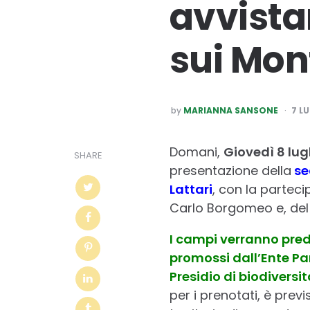
avvista
sui Mont
POSTED
by
MARIANNA SANSONE
7 L
BY
Domani,
Giovedì 8 lug
SHARE
presentazione della
se
Lattari
, con la parteci
Carlo Borgomeo e, del 
I campi verranno predi
promossi dall’Ente Par
Presidio di biodiversi
per i prenotati, è prev