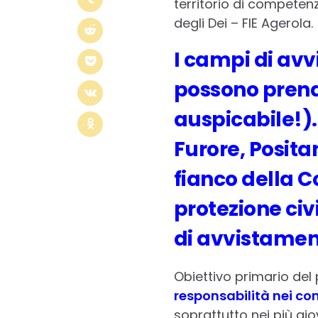
territorio di competenz
degli Dei – FIE Agerola.
I campi di av
possono prende
auspicabile!).
Furore, Posita
fianco della C
protezione civi
di avvistament
Obiettivo primario del 
responsabilità nei conf
soprattutto nei più gi