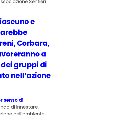
Associazione Sentieri
ciascuno e
 sarebbe
rreni, Corbara,
lavoreranno a
dei gruppi di
ato nell’azione
r senso di
ando di innestare,
ezione dell’ambiente