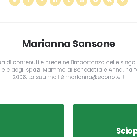
Marianna Sansone
pa di contenuti e crede nell'importanza delle singole
irgole e degli spazi. Mamma di Benedetta e Anna, ha
2008. La sua mail è marianna@econote.it
Sciop