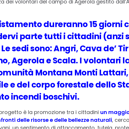
a dei volontari del campo di Agerola gestito dall’
vistamento dureranno 15 giorni 
rvi parte tutti i cittadini (anzi
 Le sedi sono: Angri, Cava de’ Ti
no, Agerola e Scala. I volontari 
omunità Montana Monti Lattari, 
le e del corpo forestale dello St
o incendi boschivi.
progetto è la promozione tra i cittadini
un maggio
ronti delle risorse e delle bellezze naturali
, cerc
ovani, un sentimento di attaccamento, tutela, prot