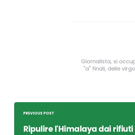
Giornalista, si occu
"a" finali, delle v
Post
navigation
PREVIOUS POST
Ripulire l'Himalaya dai rifiuti