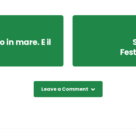
 in mare. E il
Fes
Leave a Comment