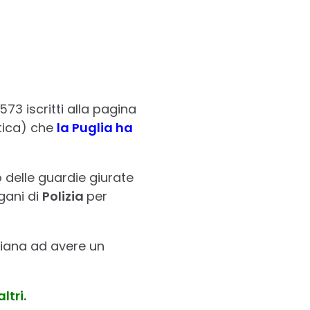
573 iscritti alla pagina
itica) che
la Puglia ha
o delle guardie giurate
gani di
Polizia
per
aliana ad avere un
tri.