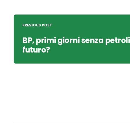
Post
navigation
PREVIOUS POST
BP, primi giorni senza petrolio
futuro?