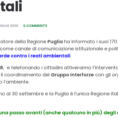
ali
UGLIO 2010
0 COMMENTS
natore della Regione
Puglia
ha informato i suoi 170.
 come canale di comunicazione istituzionale e pol
rde contro i reati ambientali
.
98
, e telefonando i cittadini attiveranno l’intervent
il coordinamento del
Gruppo Interforze
con gli or
o l’ambiente.
fino al 30 settembre e la Puglia è l’unica Regione it
na passo avanti (anche qualcuno in più) degli al