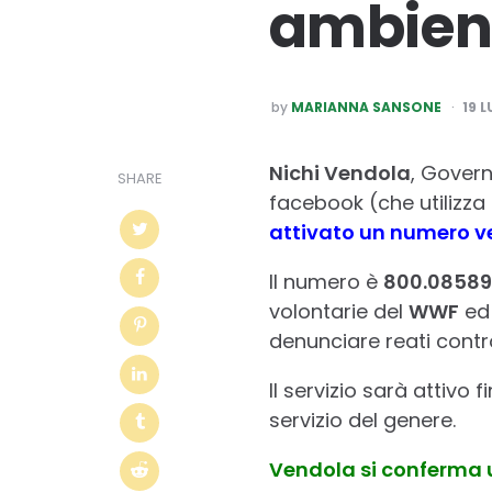
ambient
POSTED
by
MARIANNA SANSONE
19 L
BY
Nichi Vendola
, Gover
SHARE
facebook (che utilizza
attivato un numero ve
Il numero è
800.0858
volontarie del
WWF
ed 
denunciare reati contr
Il servizio sarà attivo 
servizio del genere.
Vendola si conferma u