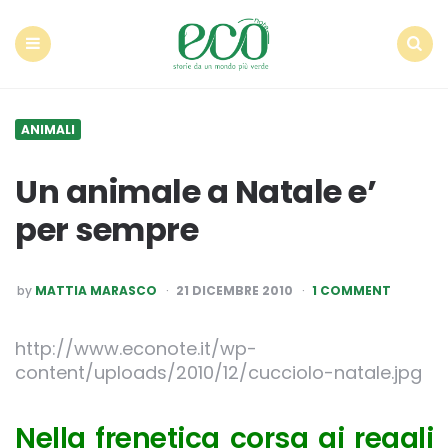
Econote
Menu
Search
ANIMALI
Un animale a Natale e’
per sempre
POSTED
by
MATTIA MARASCO
21 DICEMBRE 2010
1 COMMENT
BY
http://www.econote.it/wp-
content/uploads/2010/12/cucciolo-natale.jpg
Nella frenetica corsa ai regali