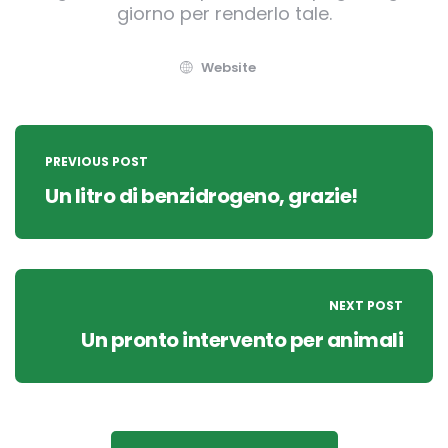
giorno per renderlo tale.
Website
Post
navigation
PREVIOUS POST
Un litro di benzidrogeno, grazie!
NEXT POST
Un pronto intervento per animali