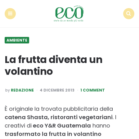
Econote
Menu
Search
AMBIENTE
La frutta diventa un
volantino
POSTED
by
REDAZIONE
4 DICEMBRE 2013
1 COMMENT
BY
È originale la trovata pubblicitaria della
catena Shasta, ristoranti vegetariani
. I
creativi di
eco Y&R Guatemala
hanno
trasformato la frutta in volantino