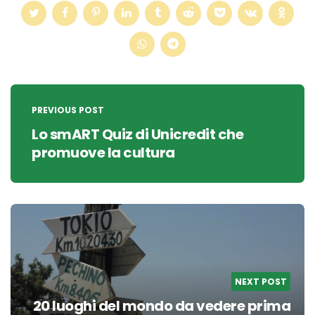
Post
navigation
PREVIOUS POST
Lo smART Quiz di Unicredit che
promuove la cultura
NEXT POST
20 luoghi del mondo da vedere prima