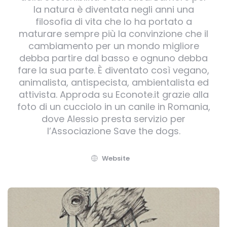
la natura è diventata negli anni una
filosofia di vita che lo ha portato a
maturare sempre più la convinzione che il
cambiamento per un mondo migliore
debba partire dal basso e ognuno debba
fare la sua parte. È diventato così vegano,
animalista, antispecista, ambientalista ed
attivista. Approda su Econote.it grazie alla
foto di un cucciolo in un canile in Romania,
dove Alessio presta servizio per
l’Associazione Save the dogs.
Website
Post
navigation