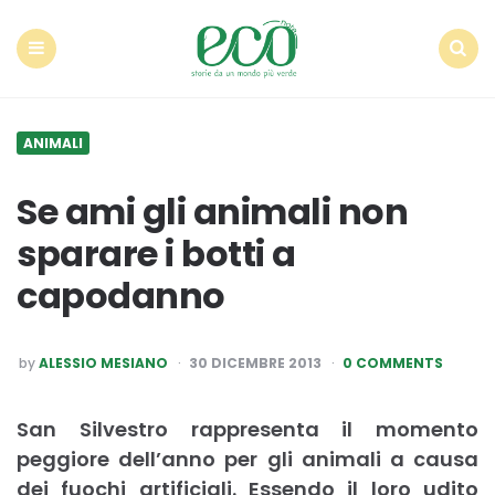
Econote
Menu
Search
ANIMALI
Se ami gli animali non
sparare i botti a
capodanno
POSTED
by
ALESSIO MESIANO
30 DICEMBRE 2013
0 COMMENTS
BY
San Silvestro rappresenta il momento
peggiore dell’anno per gli animali a causa
dei fuochi artificiali. Essendo il loro udito